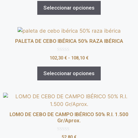
5
Seleccionar opciones
PALETA DE CEBO IBÉRICA 50% RAZA IBÉRICA
0
102,30
€
-
108,10
€
d
e
5
Seleccionar opciones
LOMO DE CEBO DE CAMPO IBÉRICO 50% R.I. 1.500
Gr/Aprox.
0
52,80
€