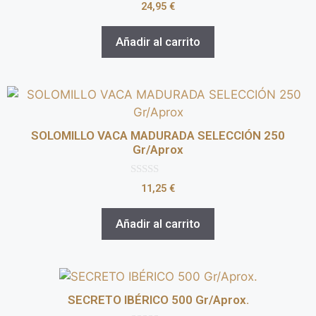
0
24,95
€
d
e
5
Añadir al carrito
SOLOMILLO VACA MADURADA SELECCIÓN 250
Gr/Aprox
0
11,25
€
d
e
5
Añadir al carrito
SECRETO IBÉRICO 500 Gr/Aprox.