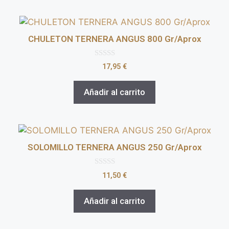
CHULETON TERNERA ANGUS 800 Gr/Aprox
0
17,95
€
d
e
5
Añadir al carrito
SOLOMILLO TERNERA ANGUS 250 Gr/Aprox
0
11,50
€
d
e
5
Añadir al carrito