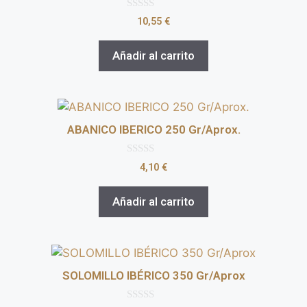
0
10,55
€
d
e
5
Añadir al carrito
ABANICO IBERICO 250 Gr/Aprox.
0
4,10
€
d
e
5
Añadir al carrito
SOLOMILLO IBÉRICO 350 Gr/Aprox