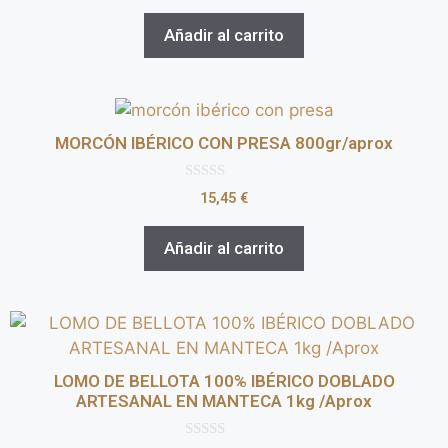
e
5
Añadir al carrito
MORCÓN IBÉRICO CON PRESA 800gr/aprox
0
15,45
€
d
e
5
Añadir al carrito
LOMO DE BELLOTA 100% IBÉRICO DOBLADO
ARTESANAL EN MANTECA 1kg /Aprox