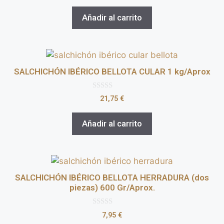
e
5
Añadir al carrito
SALCHICHÓN IBÉRICO BELLOTA CULAR 1 kg/Aprox
0
21,75
€
d
e
5
Añadir al carrito
SALCHICHÓN IBÉRICO BELLOTA HERRADURA (dos
piezas) 600 Gr/Aprox.
0
7,95
€
d