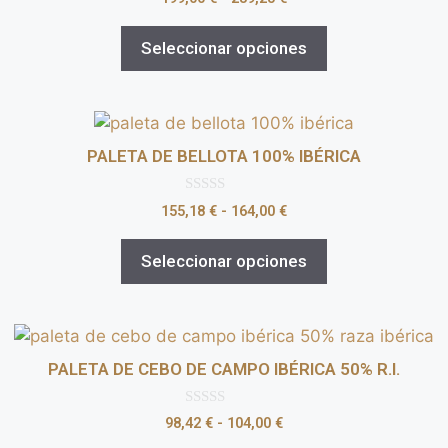
d
e
5
Seleccionar opciones
PALETA DE BELLOTA 100% IBÉRICA
0
155,18
€
-
164,00
€
d
e
5
Seleccionar opciones
PALETA DE CEBO DE CAMPO IBÉRICA 50% R.I.
0
98,42
€
-
104,00
€
d
e