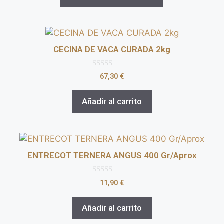
CECINA DE VACA CURADA 2kg
0
67,30
€
d
e
5
Añadir al carrito
ENTRECOT TERNERA ANGUS 400 Gr/Aprox
0
11,90
€
d
e
5
Añadir al carrito