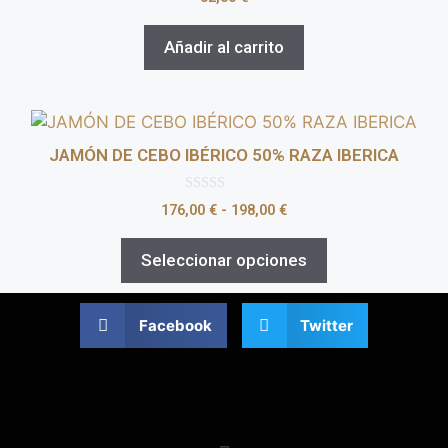
d
e
5
Añadir al carrito
JAMÓN DE CEBO IBÉRICO 50% RAZA IBERICA
0
176,00
€
-
198,00
€
d
e
5
Seleccionar opciones
Facebook
Twitter