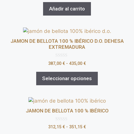
e
5
Añadir al carrito
JAMON DE BELLOTA 100 % IBÉRICO D.O. DEHESA
EXTREMADURA
0
387,00
€
-
435,00
€
d
e
5
Seleccionar opciones
JAMON DE BELLOTA 100 % IBÉRICO
0
312,15
€
-
351,15
€
d
e