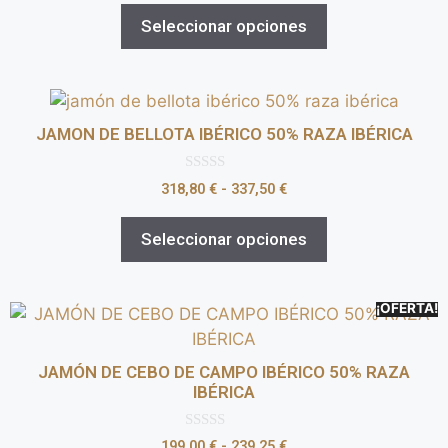
5
Seleccionar opciones
JAMON DE BELLOTA IBÉRICO 50% RAZA IBÉRICA
0
318,80
€
-
337,50
€
d
e
5
Seleccionar opciones
¡OFERTA!
JAMÓN DE CEBO DE CAMPO IBÉRICO 50% RAZA
IBÉRICA
0
199,00
€
-
239,25
€