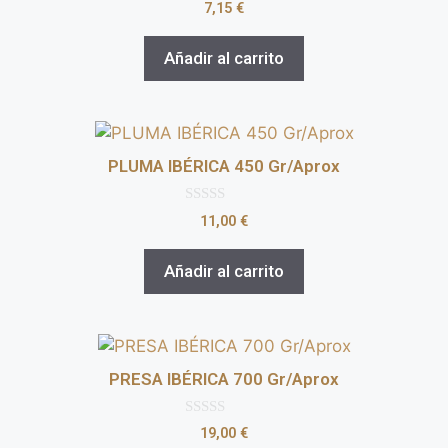
0
7,15
€
d
e
5
Añadir al carrito
PLUMA IBÉRICA 450 Gr/Aprox
0
11,00
€
d
e
5
Añadir al carrito
PRESA IBÉRICA 700 Gr/Aprox
0
19,00
€
d