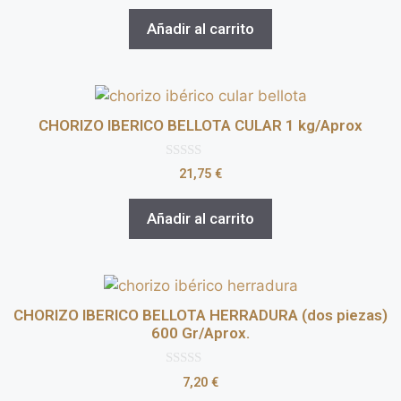
e
5
Añadir al carrito
CHORIZO IBERICO BELLOTA CULAR 1 kg/Aprox
0
21,75
€
d
e
5
Añadir al carrito
CHORIZO IBERICO BELLOTA HERRADURA (dos piezas)
600 Gr/Aprox.
0
7,20
€
d