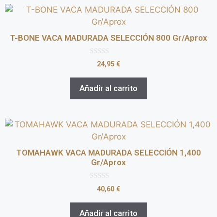
T-BONE VACA MADURADA SELECCIÓN 800 Gr/Aprox
0
24,95
€
d
e
5
Añadir al carrito
TOMAHAWK VACA MADURADA SELECCIÓN 1,400
Gr/Aprox
0
40,60
€
d
e
5
Añadir al carrito