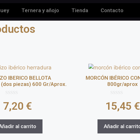
buey
Ternera y añojo
Tienda
Contacto
oductos
ZO IBERICO BELLOTA
MORCÓN IBÉRICO CO
dos piezas) 600 Gr/Aprox.
800gr/aprox
0
0
7,20
€
15,45
€
d
d
e
e
5
5
Añadir al carrito
Añadir al carrit