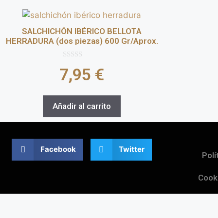
SALCHICHÓN IBÉRICO BELLOTA
HERRADURA (dos piezas) 600 Gr/Aprox.
0
7,95
€
d
e
5
Añadir al carrito
Facebook
Twitter
Polí
Cook