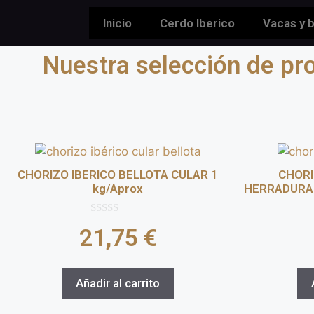
Inicio
Cerdo Iberico
Vacas y 
Nuestra selección de pr
CHORIZO IBERICO BELLOTA CULAR 1
CHORI
kg/Aprox
HERRADURA (
0
21,75
€
d
e
5
Añadir al carrito