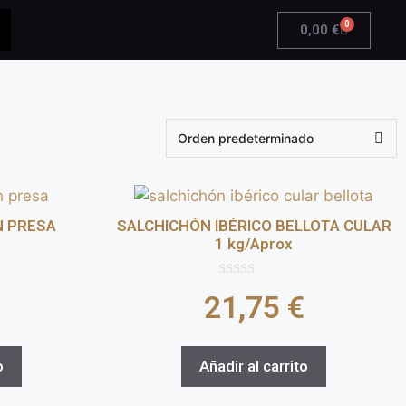
0
0,00
€
N PRESA
SALCHICHÓN IBÉRICO BELLOTA CULAR
1 kg/Aprox
0
21,75
€
d
e
5
o
Añadir al carrito