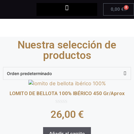
0
0,00
€
Nuestra selección de
productos
LOMITO DE BELLOTA 100% IBÉRICO 450 Gr/Aprox
0
26,00
€
d
e
5
Añadir al carrito