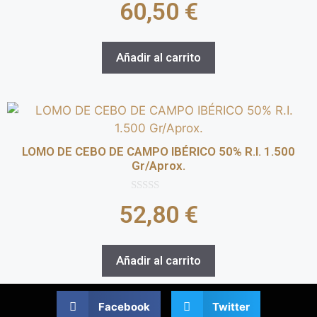
60,50
€
d
e
5
Añadir al carrito
LOMO DE CEBO DE CAMPO IBÉRICO 50% R.I. 1.500
Gr/Aprox.
0
52,80
€
d
e
5
Añadir al carrito
Facebook
Twitter